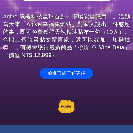
Aqive 氣機科技全球首創「撓場能量應用」。活動
當天來「Aqive 幸福集氣站」對家人說出一件感恩
的事，即可免費獲得天然精油貼布一包（10入）。
合照上傳臉書貼文留言處，還可以參加「加碼抽
獎」，有機會獲得最新商品「撓境 Ｑi Vibe Beta」
（價值 NT$ 12,999）
前進官網了解更多