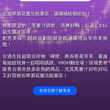
走進啤酒花魔法能量區，滿滿補給都給你！
推出限定的「黑麥汁調飲」清爽好喝，以及「S11
益生菌冰淇淋」
創意美味，同時規劃闖關遊戲滿滿禮品等你來挑
戰！
台酒生技超萌吉祥物「啤啤」將與香蕉哥哥、蔓越
莓姐姐現身一起唱唱跳跳、HIGH翻全場！現場更有
販售台酒生技多款熱銷商品，尤其黑麥汁好吃好玩
又好買都在啤酒花魔法能量區！
前進官網了解更多