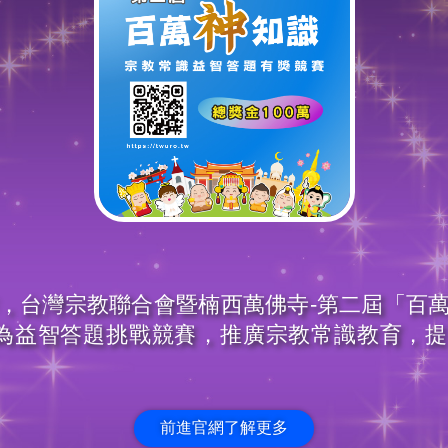
，台灣宗教聯合會暨楠西萬佛寺-第二屆「百
萬為益智答題挑戰競賽，推廣宗教常識教育，
前進官網了解更多