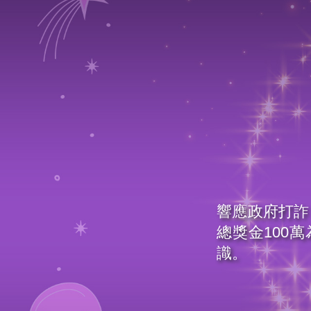
響應政府打詐
總獎金100
識。